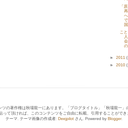
「原
再
へ
で
国
こと
人
会
の
►
2011
►
2010
ンツの著作権は秋場龍一にあります。「ブログタイトル」「秋場龍一」
貼って頂ければ、このコンテンツをご自由に転載、引用することができま
テーマ. テーマ画像の作成者:
Deejpilot
さん. Powered by
Blogger
.