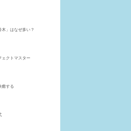
鈴木」はなぜ多い？
フェクトマスター
快癒する
式