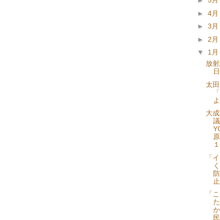
►
5
►
4
►
3
►
2
▼
1
放射
日
太
「
よ
大成
議
Y
原
１
「イ
く
防
止
「こ
た
か
民