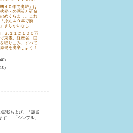
則４０年で廃炉」は
稼働への画策と延命
のめくらまし。これ
「原則４０年で廃
」まちがいなし。
し３.１１に１００万
で東電、経産省、国
を取り囲み、すべて
原発を廃棄しよう！
(40)
(10)
の記載および、「該当
す。. 「シンプル」