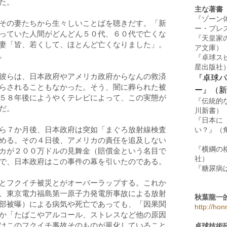
た。
主な著書
『ゾーン
その妻たちから生々しいことばを聴きだす。「新
ー・プレ
っていた人間がどんどん
５０
代、
６０
代で亡くな
『天皇家
妻「皆、若くして、ほとんど亡くなりました」。
ア文庫）
。
『卓球ス
星出版社
彼らは、日本政府やアメリカ政府からなんの救済
『卓球パ
らされることもなかった。そう、闇に葬られた被
ー』（新
５８
年後にようやくテレビによって、この実態が
『伝統的
だ。
川新書）
『日本に
ら
７
か月後、日本政府は突如「まぐろ放射線検査
い？』（
める。その
４
日後、アメリカの責任を追及しない
『横綱の
カが
２００
万ドルの見舞金（賠償金という名目で
社）
で、日本政府はこの事件の幕を引いたのである。
『糖尿病
とフクイチ被災とがオーバーラップする。これか
、東京電力福島第一原子力発電所事故による放射
秋葉龍一
部被曝）による病気や死亡であっても、「因果関
http://hon
か「たばこやアルコール、ストレスなど他の原因
はこのフクイチ事故そのものが風化していること
卓球技術