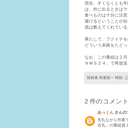
現在、すくなくとも年
は、外に出るときはマ
食べものは十分に注意
避けるということが自
員は教えてくれている
果たして、フクイチを
どういう末路をたどっ
なお、この番組は
２
月
ＮＷＳ
２４
」で再放送
投稿者
秋葉龍一
時刻:
1
2 件のコメント
あっくん
さんのコ
失礼ながら作家
吉丸」の乗組員