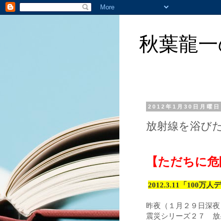
秋葉龍一
2012年1月30日月曜日
放射線を浴び
【ただちに危
2012.3.11「100万
昨夜（
月
日深夜
１
２９
震災シリーズ
放射
２７