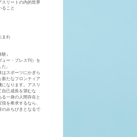
アスリートの内的世界
いること
生まれ
体験』
ヴュー・プレス刊）を
した。
験はスポーツにかぎら
を新たなフロンティア
機になります。アスリ
て自己成長を望むな
ある一身の人間存在と
実現を希求するなら、
好のみちびきとなるで