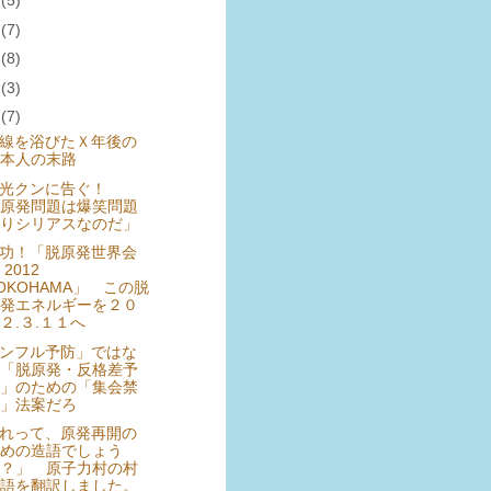
月
(5)
月
(7)
月
(8)
月
(3)
月
(7)
線を浴びたＸ年後の
本人の末路
田光クンに告ぐ！
原発問題は爆笑問題
りシリアスなのだ」
功！「脱原発世界会
 2012
OKOHAMA」 この脱
発エネルギーを２０
２.３.１１へ
ンフル予防」ではな
「脱原発・反格差予
」のための「集会禁
」法案だろ
れって、原発再開の
めの造語でしょう
？」 原子力村の村
語を翻訳しました。