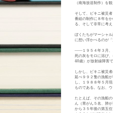
（南海放送制作）を観
そして、ビキニ被災者
番組の制作に
年をか
８
る、そして非常に考え
ぼくたちがマーシャル
に想い浮かべるのが「
――
年
月、
１９５４
３
死の灰をモロに浴び、
40
歳）が放射線障害
しかし、ビキニ被災者
延べ
９９２
隻の漁船が
し、
１９８８
年
５
月現
ものである。なお、ウ
たとえば、その漁船の
ん（胃がん
５
名、肺が
から
３５
年後の第五住