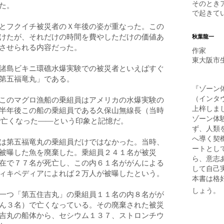
そのとき
た。
で起きて
とフクイチ被災者のＸ年後の姿が重なった。この
けたが、それだけの時間を費やしただけの価値あ
秋葉龍一
させられる内容だった。
作家
東大阪市
諸島ビキニ環礁水爆実験での被災者といえばすぐ
第五福竜丸」である。
『ゾーン
このマグロ漁船の乗組員はアメリカの水爆実験の
（インタ
上梓しま
半年後
この船の乗組員である
久保山無線長（当時
ゾーン体
で亡くなった――という印象と記憶だ。
ず、人類
へ導く契
は第五福竜丸の乗組員だけではなかった。当時、
ートとし
被曝した魚を廃棄した。乗組員
２４１
名が被災
ら、意志
在で
７７
名が死亡し、この内
６１
名ががんによる
して自己
ィキペディアによれば２万人が被曝したという。
本書は格
しょう。
一つ「第五住吉丸」の乗組員
１１
名の内
８
名がが
ん
３
名）で亡くなっている。その廃棄された被災
吉丸の船体から、セシウム
１３７
、ストロンチウ