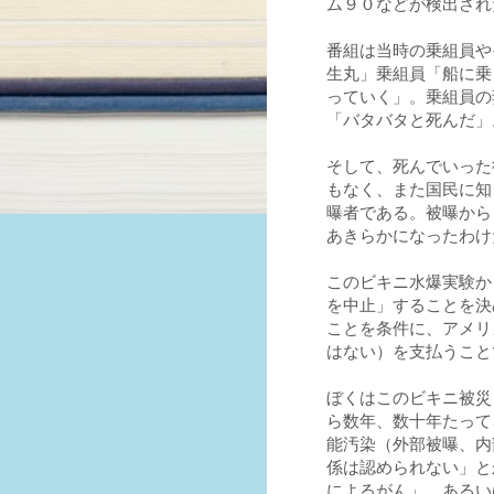
ム
９０
などが検出され
番組は当時の乗組員や
生丸」乗組員「船に乗
っていく」。乗組員の
「バタバタと死んだ」
そして、死んでいった
もなく、また国民に知
曝者である。被曝から
あきらかになったわけ
このビキニ水爆実験か
を中止」することを決
ことを条件に、アメリ
はない）を支払うこと
ぼくはこのビキニ被災
ら数年、数十年たって
能汚染（外部被曝、内
係は認められない」と
によるがん」、あるい