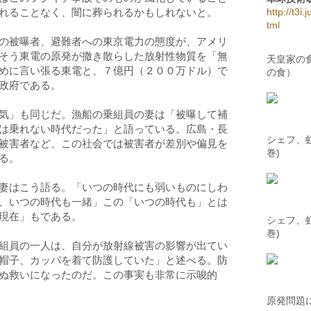
れることなく、闇に葬られるかもしれないと。
http://t3i.
tml
の被曝者、避難者への東京電力の態度が、アメリ
そう東電の原発が撒き散らした放射性物質を「無
天皇家の
めに言い張る東電と、７億円（２００万ドル）で
の食）
政府である。
気」も同じだ。漁船の乗組員の妻は「被曝して補
は乗れない時代だった」と語っている。広島・長
シェフ、虹
被害者など、この社会では被害者が差別や偏見を
巻)
る。
妻はこう語る。「いつの時代にも弱いものにしわ
、いつの時代も一緒」この「いつの時代も」とは
現在」もである。
シェフ、虹
巻)
組員の一人は、自分が放射線被害の影響が出てい
帽子、カッパを着て防護していた」と述べる。防
ぬ救いになったのだ。この事実も非常に示唆的
原発問題