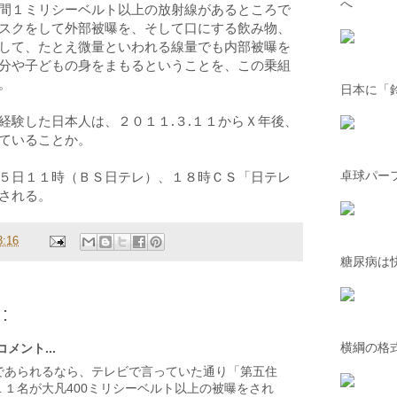
へ
間１ミリシーベルト以上の放射線があるところで
スクをして外部被曝を、そして口にする飲み物、
して、たとえ微量といわれる線量でも内部被曝を
分や子どもの身をまもるということを、この乗組
。
日本に「
経験した日本人は、
２０１１.３.１１
からＸ年後、
ていることか。
５
日
１１
時（ＢＳ日テレ）、
１８
時ＣＳ「日テレ
卓球パー
される。
3:16
糖尿病は
:
横綱の格
メント...
であられるなら、テレビで言っていた通り「第五住
１１名が大凡400ミリシーベルト以上の被曝をされ