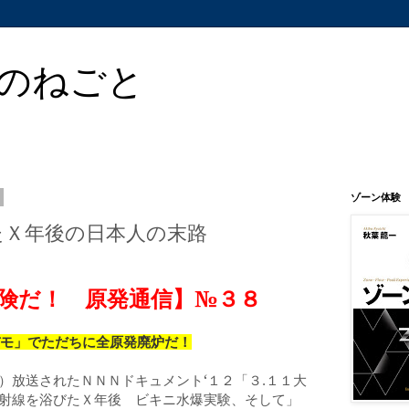
のねごと
ゾーン体験
たＸ年後の日本人の末路
険だ！ 原発通信】№３８
人デモ」で
ただちに全原発廃炉だ！
）放送されたＮＮＮドキュメント‘
「
大
１２
３.１１
線を浴びたＸ年後 ビキニ水爆実験、そして」