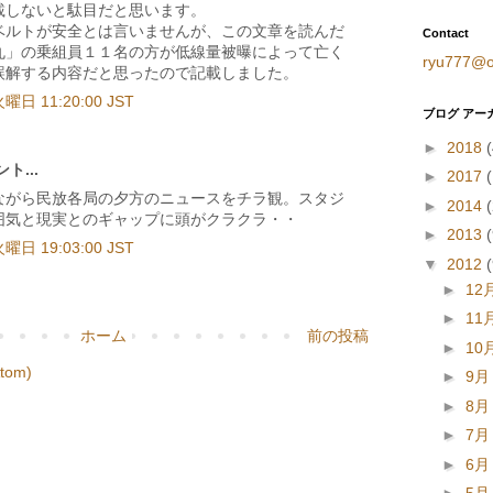
載しないと駄目だと思います。
ベルトが安全とは言いませんが、この文章を読んだ
Contact
丸」の乗組員１１名の方が低線量被曝によって亡く
ryu777@o
誤解する内容だと思ったので記載しました。
日 11:20:00 JST
ブログ アー
►
2018
(
ト...
►
2017
(
ながら民放各局の夕方のニュースをチラ観。スタジ
►
2014
囲気と現実とのギャップに頭がクラクラ・・
►
2013
日 19:03:00 JST
▼
2012
►
12
►
11
ホーム
前の投稿
►
10
om)
►
9
►
8
►
7
►
6