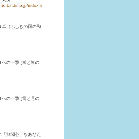
juno.bindsite.jp/index.h
食卓（ふしぎの国の和
への一撃 (嵐と虹の
への一撃 (雷と月の
に「無関心」なあなた